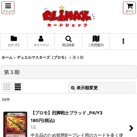
メニュー
カート
カテゴリ
マイページ
商品検索
ご利用案内
ホーム
>
デュエルマスターズ（プロモ）
>
第３期
第３期
表示順変更
閉じる
39
件
表示数
:
【プロモ】烈脚戦士ブラッド _P4/Y3
180
円
(税込)
並び順
:
1点
中古品のため状態B〜プレイ用のカードを多く使