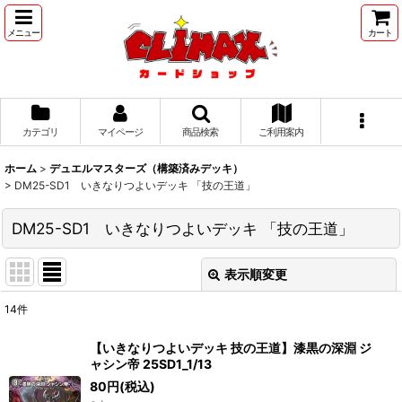
メニュー
カート
カテゴリ
マイページ
商品検索
ご利用案内
ホーム
>
デュエルマスターズ（構築済みデッキ）
>
DM25-SD1 いきなりつよいデッキ 「技の王道」
DM25-SD1 いきなりつよいデッキ 「技の王道」
表示順変更
閉じる
14
件
表示数
:
【いきなりつよいデッキ 技の王道】漆黒の深淵 ジ
ャシン帝 25SD1_1/13
並び順
:
80
円
(税込)